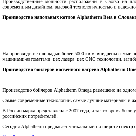
Производственные мощности расположены в Caorso на площ
современным дизайном, высокой технологичностью и надежно
Производство напольных котлов Alphatherm Beta в Словак
На производстве площадью более 5000 кв.м. внедрены самые п
машинами-автоматами, цех лазера, цех CNC технологии, загиб
Производство бойлеров косвенного нагрева Alphatherm Ome
Производство бойлеров Alphatherm Оmega размещено на одном их
Самые современные технологии, самые лучшие материалы и же
В России марка представлена с 2007 года, и за это время было
российских потребителей.
Cегодня Alphatherm предлагает уникальный по широте спектр 