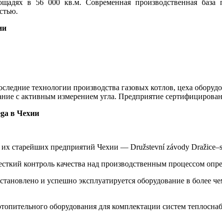
адях в 56 000 кв.м. Современная производственная база п
стью.
ии
оследние технологии производства газовых котлов, цеха обору
ание с активным измерением угла. Предприятие сертифицировано 
ga в Чехии
 старейших предприятий Чехии — Družstevní závody Dražice–stroj
сткий контроль качества над производственным процессом опре
 установлено и успешно эксплуатируется оборудование в более че
отопительного оборудования для комплектации систем теплосна