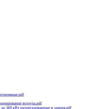
втономные.pdf
ионирование воздуха.pdf
 до 360 кВт интергированные в здания.pdf