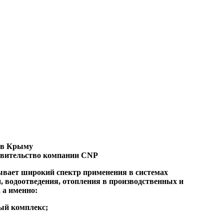
 в Крыму
тавительство компании CNP
вает широкий спектр применения в системах
, водоотведения, отопления в производственных и
 а именно:
й комплекс;