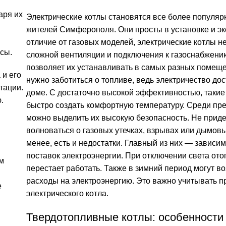
аря их
Электрические котлы становятся все более популяр
жителей Симферополя. Они просты в установке и эк
отличие от газовых моделей, электрические котлы н
усы.
сложной вентиляции и подключения к газоснабжени
позволяет их устанавливать в самых разных помещ
 и его
нужно заботиться о топливе, ведь электричество до
тации.
доме. С достаточно высокой эффективностью, такие
.
быстро создать комфортную температуру. Среди пр
можно выделить их высокую безопасность. Не приде
волноваться о газовых утечках, взрывах или дымовы
менее, есть и недостатки. Главный из них — зависим
поставок электроэнергии. При отключении света от
м
перестает работать. Также в зимний период могут в
расходы на электроэнергию. Это важно учитывать 
е
электрического котла.
Твердотопливные котлы: особенности