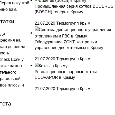
Перед покупкой
Промышленная серия котлов BUDERUS
енно вам.
(BOSCH) теперь в Крыму
татки
21.07.2020
Термогрупп Крым
еди
кономия на
Оборудование ZONT, контроль и
часто дешевле
управление для котельных в Крыму
мость
21.07.2020
Термогрупп Крым
пект. Если у
 Также важно
Революционные паровые котлы
тельного
ECOVAPOR в Крыму
правильной
 все плюсы и
21.07.2020
Термогрупп Крым
тота