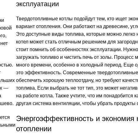
эксплуатации
Твердотопливные котлы подойдут тем, кто ищет эк
ни
вариант отопления. Они работают на древесине, угл
зовой
Это доступные виды топлива, которые можно легко 
го,
котел может стать отличным решением для загородн
 нет
стоит помнить об особенностях эксплуатации. Нужн
загружать топливо и чистить печь от золы. Процесс 
остью.
много времени, особенно в холодный период. Еще 
т
это эффективность. Современные твердотопливные
ольших
обеспечить хорошую теплоотдачу, но требуют качес
их —
топлива. Если выбрать не тот тип, это может негати
а
на работе котла. Также учтите, что им понадобится 
ешево.
другая система вентиляции, чтобы убрать продукты 
Энергоэффективность и экономия 
ется
ельными
отоплении