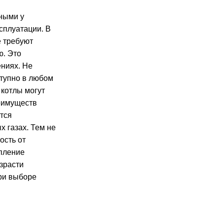
ными у
сплуатации. В
е требуют
ю. Это
ениях. Не
ступно в любом
 котлы могут
еимуществ
тся
х газах. Тем не
ость от
опление
озрасти
при выборе