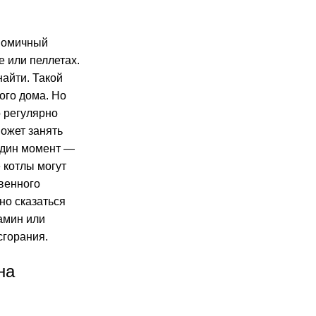
ономичный
е или пеллетах.
найти. Такой
ого дома. Но
о регулярно
может занять
один момент —
 котлы могут
твенного
вно сказаться
камин или
сгорания.
на