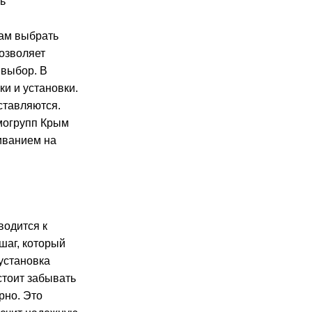
сь
вам выбрать
позволяет
выбор. В
ки и установки.
ставляются.
рмогрупп Крым
иванием на
водится к
шаг, который
установка
стоит забывать
рно. Это