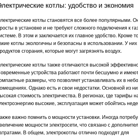
Электрические котлы: удобство и экономия
лектрические котлы становятся все более популярными. О
росты в установке и не требуют сложного подключения к га
истеме. В этом и заключается их главное удобство. Кроме то
акие котлы экологичны и безопасны в использовании. У них
родуктов сгорания, которые могут загрязнять воздух.
лектрические котлы также отличаются высокой эффективн
овременные устройства работают почти бесшумно и имею
омпактные размеры, что позволяет устанавливать их в неб
омещениях. Однако есть и свои недостатки. Основной из н
ысокая стоимость электричества. В регионах, где тарифы н
лектроэнергию высокие, эксплуатация может обойтись нед
акже важно помнить о мощности установки. Иногда потребу
величение мощности электросети, что связано с дополнит
атратами. В общем, электрокотлы отлично подходят для