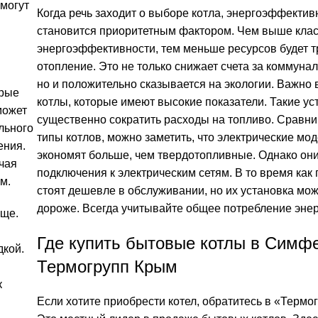
 могут
Когда речь заходит о выборе котла, энергоэффектив
становится приоритетным фактором. Чем выше кла
энергоэффективности, тем меньше ресурсов будет т
отопление. Это не только снижает счета за коммунал
но и положительно сказывается на экологии. Важно
орые
котлы, которые имеют высокие показатели. Такие ус
может
существенно сократить расходы на топливо. Сравн
льного
типы котлов, можно заметить, что электрические мод
ения.
экономят больше, чем твердотопливные. Однако он
чая
подключения к электрическим сетям. В то время как
м.
стоят дешевле в обслуживании, но их установка мож
дороже. Всегда учитывайте общее потребление энер
още.
Где купить бытовые котлы в Симф
дкой.
Термогрупп Крым
к
Если хотите приобрести котел, обратитесь в «Термо