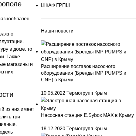
рополе
ШКАФ ГРПШ
разнообразен.
Наши новости
 важно
плуатации.
ру в доме, то
ки. Также
ные магазины и
Расширение поставок насосного
из них
оборудования (Бренды IMP PUMPS и
CNP) в Крыму
ости
10.05.2022
Термогрупп Крым
й из них имеет
Насосная станция E.Sybox MAX в Крыму
елить три
ливные.
18.12.2020
Термогрупп Крым
модель