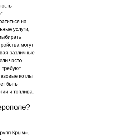
ность
сс
ратиться на
ьные услуги,
 выбирать
тройства могут
ивая различные
ели часто
и требуют
 газовые котлы
ет быть
гии и топлива.
ерополе?
групп Крым».