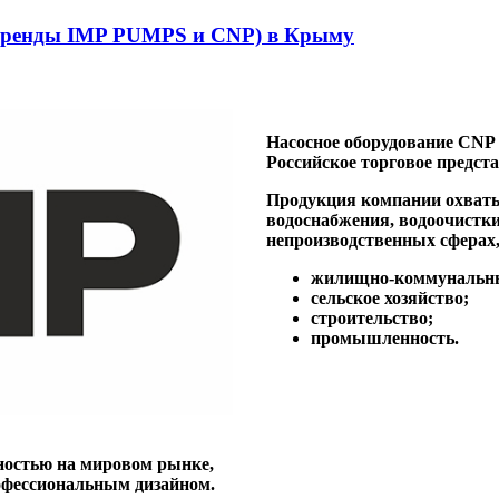
(Бренды IMP PUMPS и CNP) в Крыму
Насосное оборудование CNP
Российское торговое предс
Продукция компании охваты
водоснабжения, водоочистки
непроизводственных сферах,
жилищно-коммунальны
сельское хозяйство;
строительство;
промышленность.
ностью на мировом рынке,
рофессиональным дизайном.