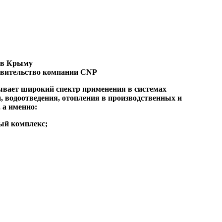
 в Крыму
тавительство компании CNP
вает широкий спектр применения в системах
, водоотведения, отопления в производственных и
 а именно:
й комплекс;