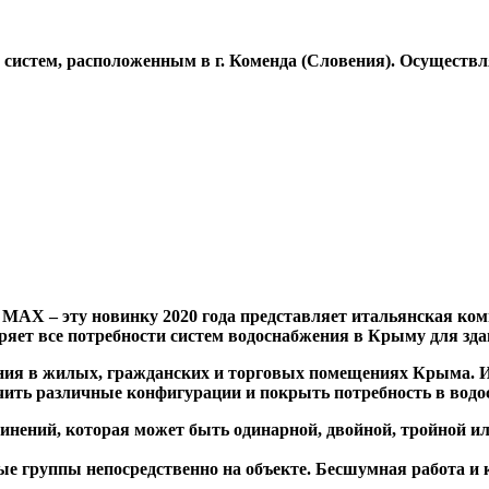
стем, расположенным в г. Коменда (Словения). Осуществляе
x MAX
– эту новинку 2020 года представляет итальянская к
ряет все потребности систем водоснабжения в Крыму для здан
ния в жилых, гражданских и торговых помещениях Крыма. И
учить различные конфигурации и покрыть потребность в вод
динений, которая может быть одинарной, двойной, тройной и
ые группы непосредственно на объекте. Бесшумная работа и