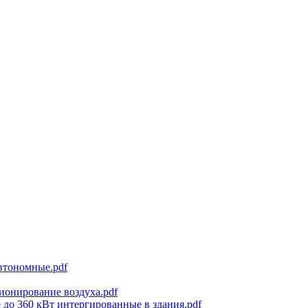
втономные.pdf
ионирование воздуха.pdf
 до 360 кВт интергированные в здания.pdf