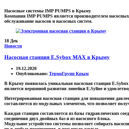
Насосные системы IMP PUMPS в Крыму
Компания IMP PUMPS является производителем насосных си
обслуживание насосов и насосных систем.
18
Дек
Новости
Насосная станция E.Sybox MAX в Крыму
19.12.2020
Опубликовано:
ТермоГрупп Крым
В Крыму появилась уникальная насосная станция E.Sybo
является вершиной развития линейки E.Syline и удовлетво
Интегрированная насосная станция для повышения давле
составляется из модульных элементов, что позволяет пол
Каждая станция составляется из базы гидравлических сое
соединения двух двойных баз и из насосного блока.
Модульное устройство системы позволяет собирать насосн
их в любых помещениях, в том числе жилых.