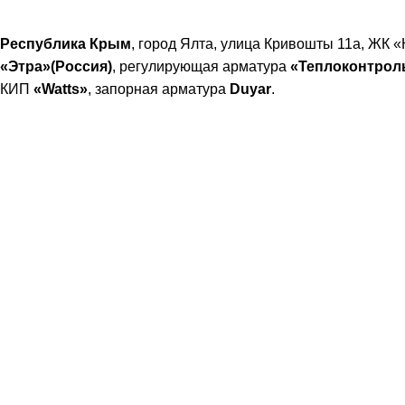
Главная
г. Ялта, улица Кривошты 11а, ЖК «Континент»
Республика Крым
, город Ялта, улица Кривошты 11а, ЖК 
«Этра»(Россия)
, регулирующая арматура
«Теплоконтроль
КИП
«
Watts»
, запорная арматура
Duyar
.